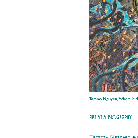
Tammy Nguyen
,
Where is the World?, 2022, Acq
ARTIST'S BIOGRAPHY
Tammy Nguyen è na