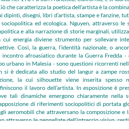
ò che caratterizza la poetica dell’artista è la combin
ui dipinti, disegni, libri d’artista, stampe e fanzine, 
 sociopolitica ed ecologica. Nguyen, attraverso le 
opolitica e alla narrazione di storie marginali, utili
la cui energia diviene strumento per sollevare inter
lettive. Così, la guerra, l’identità nazionale, o anco
 incontro afroasiatico durante la Guerra Fredda - 
po urbano in Malesia - sono questioni ricorrenti nell
n si è dedicata allo studio del langur a zampe ros
nzione, la cui silhouette viene inserita spesso n
efiniscono il lavoro dell’artista. In esposizione è pr
ove tali dinamiche emergono chiaramente nella su
apposizione di riferimenti sociopolitici di portata gl
gli aeromobili che attraversano la composizione e la
 attraverso le pennellate dell’intreccio visivo, res
ntamento che definisce il mondo contemporaneo.