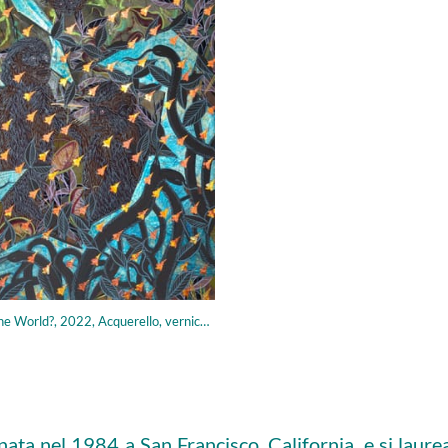
uerello, vernice vinilica, pastello e foglia di metallo su carta tesa su pannello, 101,6 × 76,2 cm
ta nel 1984 a San Francisco, California, e si laure