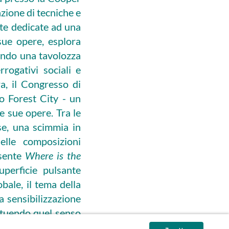
azione di tecniche e
tutte dedicate ad una
sue opere, esplora
zzando una tavolozza
rogativi sociali e
ra, il Congresso di
o Forest City - un
e sue opere. Tra le
se, una scimmia in
elle composizioni
esente
Where is the
perficie pulsante
obale, il tema della
 sensibilizzazione
tituendo quel senso