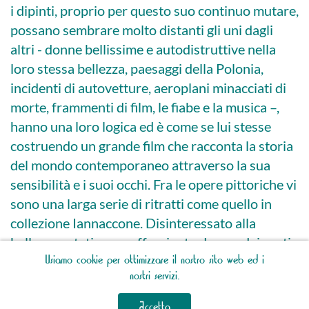
i dipinti, proprio per questo suo continuo mutare,
possano sembrare molto distanti gli uni dagli
altri - donne bellissime e autodistruttive nella
loro stessa bellezza, paesaggi della Polonia,
incidenti di autovetture, aeroplani minacciati di
morte, frammenti di film, le fiabe e la musica –,
hanno una loro logica ed è come se lui stesse
costruendo un grande film che racconta la storia
del mondo contemporaneo attraverso la sua
sensibilità e i suoi occhi. Fra le opere pittoriche vi
sono una larga serie di ritratti come quello in
collezione Iannaccone. Disinteressato alla
bellezza estetica ma affascinato da uno dei gesti
Usiamo cookie per ottimizzare il nostro sito web ed i
più primivitivi, l’atto di accendere il fuoco, questa
nostri servizi.
figura silenziosa dipinta con maestria è immobile
e sembra alludere alla lenta autodistruzione della
Accetta