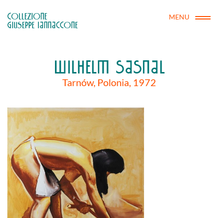
COLLEZIONE

MENU
GIUSEPPE IANNACCONE
WILHELM SASNAL
Tarnów, Polonia, 1972